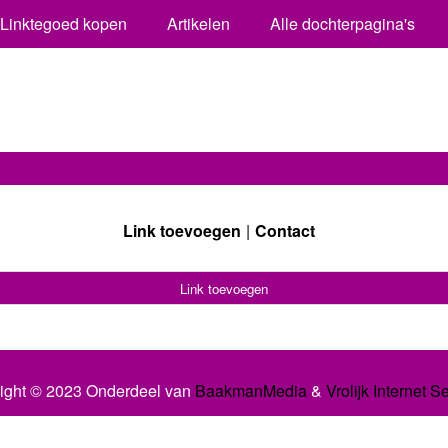
Linktegoed kopen
Artikelen
Alle dochterpagina's
Link toevoegen
Contact
Link toevoegen
ight © 2023 Onderdeel van
BaakmanMedia
&
Vrolijk Internet S