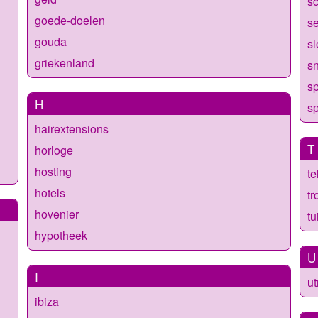
s
goede-doelen
s
gouda
s
griekenland
s
sp
H
sp
hairextensions
T
horloge
hosting
te
hotels
t
hovenier
tu
hypotheek
U
I
ut
ibiza