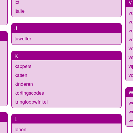
ict
V
italie
va
va
J
v
juwelier
ve
v
K
ve
kappers
vi
katten
v
kinderen
kortingscodes
kringloopwinkel
w
w
L
w
lenen