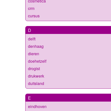
cosmetica
crm
cursus
D
delft
denhaag
dieren
doehetzelf
drogist
drukwerk
duitsland
E
eindhoven