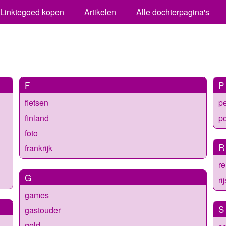
Linktegoed kopen
Artikelen
Alle dochterpagina's
F
P
fietsen
p
finland
po
foto
R
frankrijk
re
G
ri
games
S
gastouder
geld