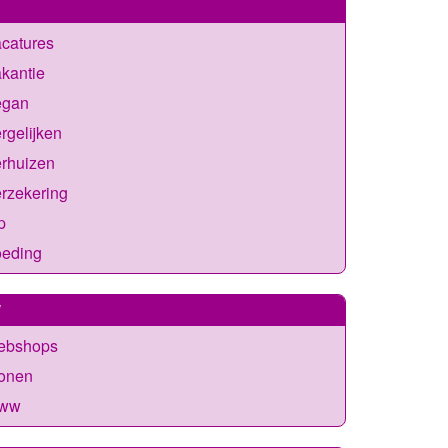
catures
kantie
egan
rgelijken
erhuizen
rzekering
p
oeding
W
ebshops
onen
ww