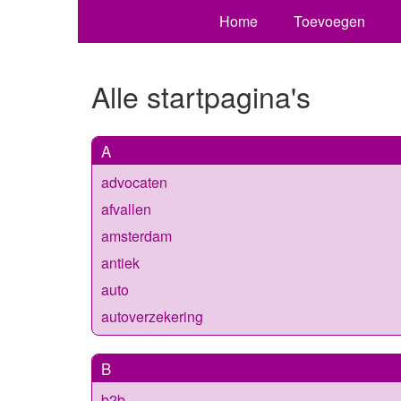
Home
Toevoegen
Alle startpagina's
A
advocaten
afvallen
amsterdam
antiek
auto
autoverzekering
B
b2b